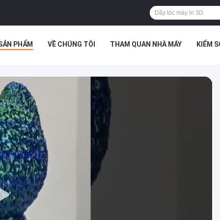
SẢN PHẨM
VỀ CHÚNG TÔI
THAM QUAN NHÀ MÁY
KIỂM 