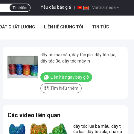
Yêu cầu báo giá
|
Vietnamese
Tìm kiếm
SOÁT CHẤT LƯỢNG
LIÊN HỆ CHÚNG TÔI
TIN TỨC
dây tóc ba màu, dây tóc pla, dây tóc lụa,
dây tóc 3d, dây tóc máy in
Liên hệ ngay bây giờ
Tìm hiểu thêm
Các video liên quan
dây tóc lụa ba màu, dây t
óc lụa, dây tóc pla, nhà sả