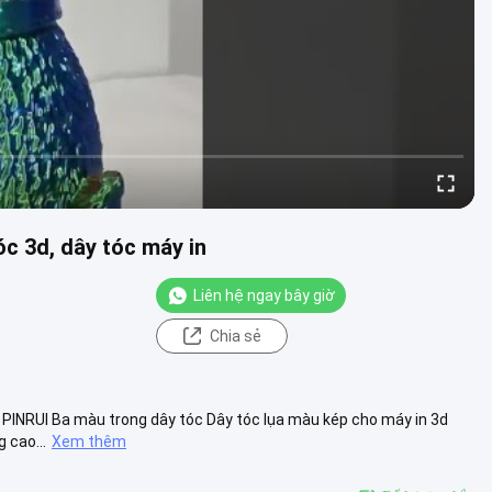
óc 3d, dây tóc máy in
Liên hệ ngay bây giờ
Chia sẻ
in PINRUI Ba màu trong dây tóc Dây tóc lụa màu kép cho máy in 3d
 cao...
Xem thêm