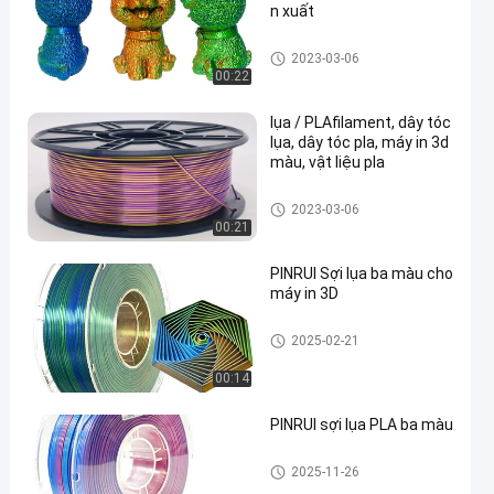
n xuất
Dây tóc ba màu
2023-03-06
00:22
lụa / PLAfilament, dây tóc
lụa, dây tóc pla, máy in 3d
màu, vật liệu pla
Dây tóc ba màu
2023-03-06
00:21
PINRUI Sợi lụa ba màu cho
máy in 3D
Dây tóc ba màu
2025-02-21
00:14
PINRUI sợi lụa PLA ba màu
Dây tóc ba màu
2025-11-26