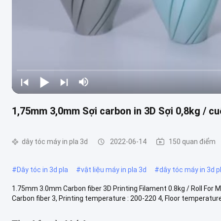
1,75mm 3,0mm Sợi carbon in 3D Sợi 0,8kg / c
dây tóc máy in pla 3d
2022-06-14
150 quan điểm
#
Dây tóc in 3d pla
#
vật liệu máy in pla 3d
#
dây tóc máy in 3d p
1.75mm 3.0mm Carbon fiber 3D Printing Filament 0.8kg / Roll For Ma
Carbon fiber 3, Printing temperature : 200-220 4, Floor temperature 