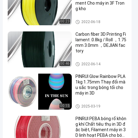
ment Cho máy in 3F Tron
g kho
dây tóc máy in pla 3d
00:23
2022-06-18
Carbon fiber 3D Printing Fi
lament .0.8kg / Roll ，1.75
mm 3.0mm ，DEJIAN fac
tory
dây tóc máy in pla 3d
00:46
2022-06-14
PINRUI Glow Rainbow PLA
1kg 1.75mm Thay đổi mà
u sắc trong bóng tối cho
máy in 3D
dây tóc máy in pla 3d
00:15
2025-03-19
PINRUI PEBA bóng rổ khôn
g khí Chất tiêu thụ in 3D đ
ặc biệt, Filament máy in 3
D linh hoạt PEBA cho bón