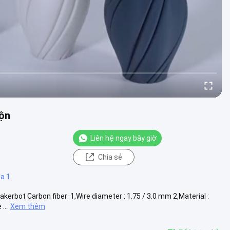
uộn
Liên hệ ngay bây giờ
Chia sẻ
la 1
kerbot Carbon fiber: 1,Wire diameter : 1.75 / 3.0 mm 2,Material :
...
Xem thêm