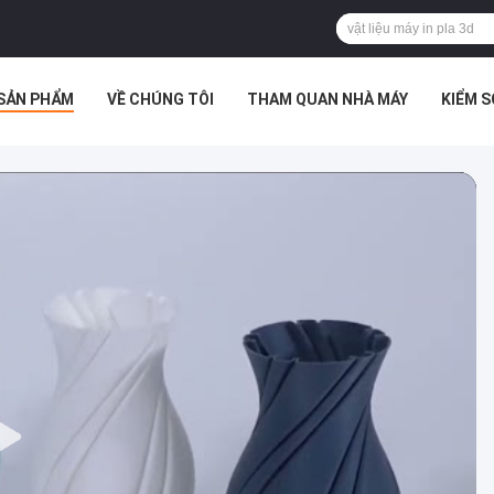
SẢN PHẨM
VỀ CHÚNG TÔI
THAM QUAN NHÀ MÁY
KIỂM 