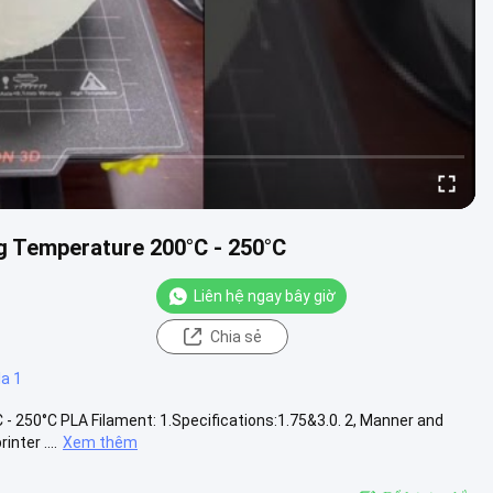
g Temperature 200°C - 250°C
Liên hệ ngay bây giờ
Chia sẻ
la 1
- 250°C PLA Filament: 1.Specifications:1.75&3.0. 2, Manner and
nter ....
Xem thêm