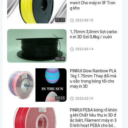
ment Cho máy in 3F Tron
g kho
dây tóc máy in pla 3d
00:23
2022-06-18
1,75mm 3,0mm Sợi carbo
n in 3D Sợi 0,8kg / cuộn
dây tóc máy in pla 3d
2022-06-14
00:46
PINRUI Glow Rainbow PLA
1kg 1.75mm Thay đổi mà
u sắc trong bóng tối cho
máy in 3D
dây tóc máy in pla 3d
00:15
2025-03-19
PINRUI PEBA bóng rổ khôn
g khí Chất tiêu thụ in 3D đ
ặc biệt, Filament máy in 3
D linh hoạt PEBA cho bón