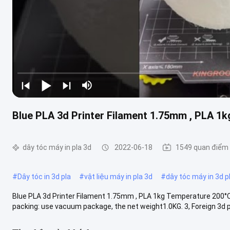
Blue PLA 3d Printer Filament 1.75mm , PLA 1k
dây tóc máy in pla 3d
2022-06-18
1549 quan điểm
#
Dây tóc in 3d pla
#
vật liệu máy in pla 3d
#
dây tóc máy in 3d p
Blue PLA 3d Printer Filament 1.75mm , PLA 1kg Temperature 200°C 
packing: use vacuum package, the net weight1.0KG. 3, Foreign 3d pri