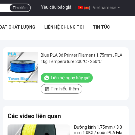
Yêu cầu báo giá
|
Vietnamese
Tìm kiếm
SOÁT CHẤT LƯỢNG
LIÊN HỆ CHÚNG TÔI
TIN TỨC
Blue PLA 3d Printer Filament 1.75mm , PLA
1kg Temperature 200°C - 250°C
Liên hệ ngay bây giờ
Tìm hiểu thêm
Các video liên quan
Đường kính 1.75mm / 3.0
mm 1.0KG / cuộn PLA Fila