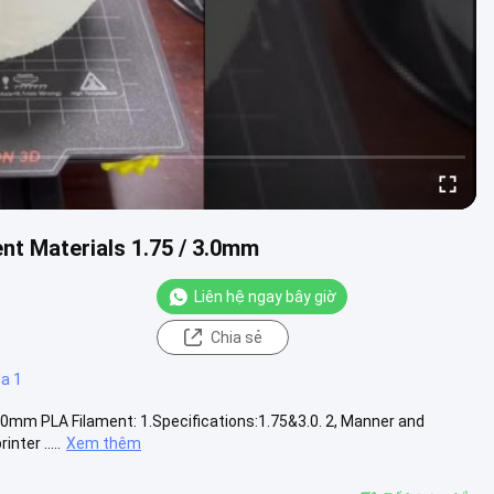
nt Materials 1.75 / 3.0mm
Liên hệ ngay bây giờ
Chia sẻ
la 1
3.0mm PLA Filament: 1.Specifications:1.75&3.0. 2, Manner and
ter .....
Xem thêm