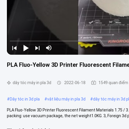
PLA Fluo-Yellow 3D Printer Fluorescent Filame
dây tóc máy in pla 3d
2022-06-18
1549 quan điểm
#
Dây tóc in 3d pla
#
vật liệu máy in pla 3d
#
dây tóc máy in 3d p
PLA Fluo-Yellow 3D Printer Fluorescent Filament Materials 1.75 / 
packing: use vacuum package, the net weight1.0KG. 3, Foreign 3d prin