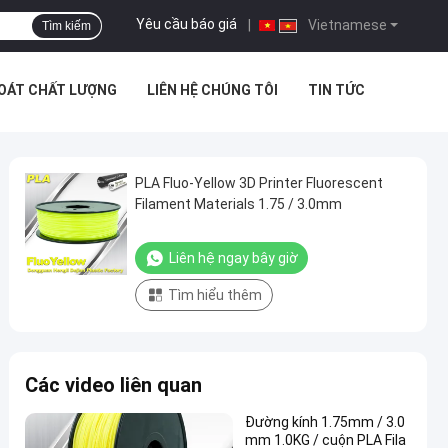
Yêu cầu báo giá
|
Vietnamese
Tìm kiếm
SOÁT CHẤT LƯỢNG
LIÊN HỆ CHÚNG TÔI
TIN TỨC
PLA Fluo-Yellow 3D Printer Fluorescent
Filament Materials 1.75 / 3.0mm
Liên hệ ngay bây giờ
Tìm hiểu thêm
Các video liên quan
Đường kính 1.75mm / 3.0
mm 1.0KG / cuộn PLA Fila