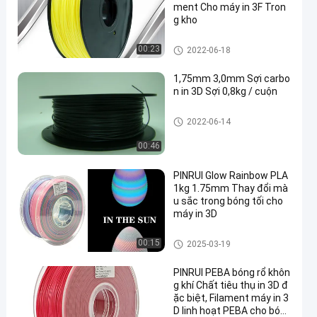
ment Cho máy in 3F Tron
g kho
dây tóc máy in pla 3d
00:23
2022-06-18
1,75mm 3,0mm Sợi carbo
n in 3D Sợi 0,8kg / cuộn
dây tóc máy in pla 3d
2022-06-14
00:46
PINRUI Glow Rainbow PLA
1kg 1.75mm Thay đổi mà
u sắc trong bóng tối cho
máy in 3D
dây tóc máy in pla 3d
00:15
2025-03-19
PINRUI PEBA bóng rổ khôn
g khí Chất tiêu thụ in 3D đ
ặc biệt, Filament máy in 3
D linh hoạt PEBA cho bón